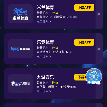
07-04
东升国际(中国游)官方网站-主页欢迎您 董事、总经理、党组副书记任职
2025
06-15
东升国际(中国游)官方网站-主页欢迎您 副总经理、党组成员任职
2024
04-03
东升国际(中国游)官方网站-主页欢迎您 纪检监察组组长任职
2024
06-20
东升国际(中国游)官方网站-主页欢迎您 副总经理任职
2023
05-12
东升国际(中国游)官方网站-主页欢迎您 副总经理任职
2023
07-26
东升国际(中国游)官方网站-主页欢迎您 总会计师任职
2022
11-29