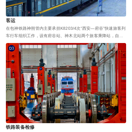
客运
在包神铁路神朔管内主要承担K8203/4次“西安—府谷”快速旅客列
车行车组织工作，设有府谷站、神木北站两个旅客乘降站，自
2015年7月10日开通运行以来，...
铁路装备检修