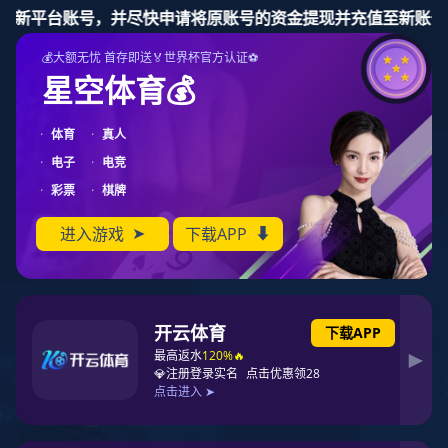
东升国际
东升国际
资讯动态
集团介绍
集团业务
科技创新
社会责
化工
煤炭
电力
化工
运输
国内产业布局
化工板块