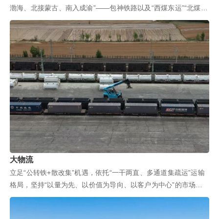
渤海、北接蒙古、南入成渝”——包神铁路以及“西煤东运”“北煤南
运”战略落地的关键...
大物流
立足“公转铁+散改集”机遇，依托“一干两直、多通道集疏运”运输
格局，坚持“以量为先、以价值为导向、以客户为中心”的市场化
营销理念，构建“通道+...