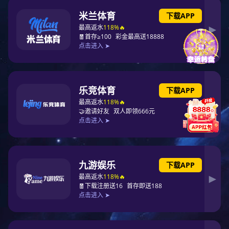
东升国际集团全球
传播融媒体矩阵
Copyright 2025 东升国际(中国游)官方网站-主页欢迎您 京公网
安备110401300070号
推荐使用360极速模式、谷歌、火狐、Edge浏览器访问
东升国际(中国游)官方网站-主页欢迎您 版权所有