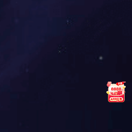
神东煤炭：让绿色发展的厚度与煤炭燃烧的温度同频——神东
煤炭打造黄河流域生态保护与...
神东煤炭
从“黑色GDP”到“绿色KPI”：准能集团“煤海塞罕坝”锻造煤炭产
业ESG样板
准能集团
国电电力：责任动力点亮爪哇明珠 共生共赢塑造丝路典范
——国能印尼爪哇发电公司ESG实...
国电电力
河北公司：向海要淡水，为循环经济“解渴”——构建海水淡化
绿色产业链，推动综合能源...
河北公司