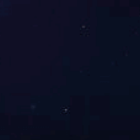
科环集团：专业化服务引领“无废集团”建设，助力产业绿色 低
碳转型与高质量发展
科环集团
朔黄铁路：钢铁动脉的ESG密码：以重载创新技术驱动运输效
能革命
朔黄铁路
上一页
下一页
公益项目