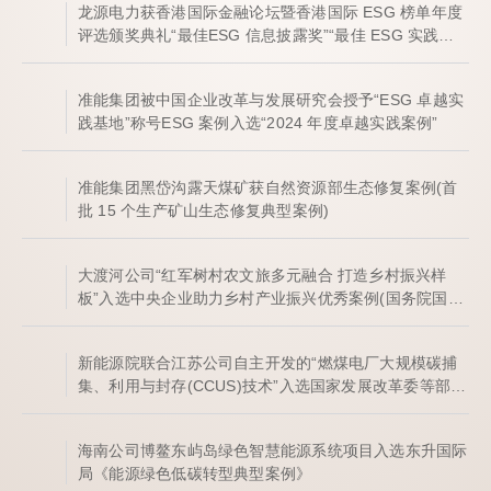
龙源电力获香港国际金融论坛暨香港国际 ESG 榜单年度
评选颁奖典礼“最佳ESG 信息披露奖”“最佳 ESG 实践案
例奖”
准能集团被中国企业改革与发展研究会授予“ESG 卓越实
践基地”称号ESG 案例入选“2024 年度卓越实践案例”
准能集团黑岱沟露天煤矿获自然资源部生态修复案例(首
批 15 个生产矿山生态修复典型案例)
大渡河公司“红军树村农文旅多元融合 打造乡村振兴样
板”入选中央企业助力乡村产业振兴优秀案例(国务院国资
委发布《中央企业助力乡村振兴蓝皮书(2023)》)
新能源院联合江苏公司自主开发的“燃煤电厂大规模碳捕
集、利用与封存(CCUS)技术”入选国家发展改革委等部门
印发《绿色技术推广目录(2024年版)》“节能降碳产业”名
录
海南公司博鳌东屿岛绿色智慧能源系统项目入选东升国际
局《能源绿色低碳转型典型案例》