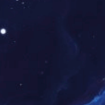
2026-05-06
2026-05-06
龙源电力：
一句“我愿意 ”，照亮生命路
四月的山西右
“只要能救人，这点付出不算什么。”4月27日，在
棚内，花菇茁
内蒙古自治区国际蒙医医院造血干细胞捐献采集
整洁、生态羊
室内，哈尔乌素露天煤矿职工王志光声音平和，
断，山坡上新
眼神却格外坚定。他刚刚完成了一场不普通的生
力的倾情帮扶
命接力。经过4个小时的规范采集，228毫升载着
台、爱心食堂
生命希望的造血干细胞混悬液被顺利提取，第一
户户有奔头，
时间被送往远方一位与他素不相识的血液病患者
村振兴新图景正在
所在医院，完成一...
优秀社会责任
实践案例