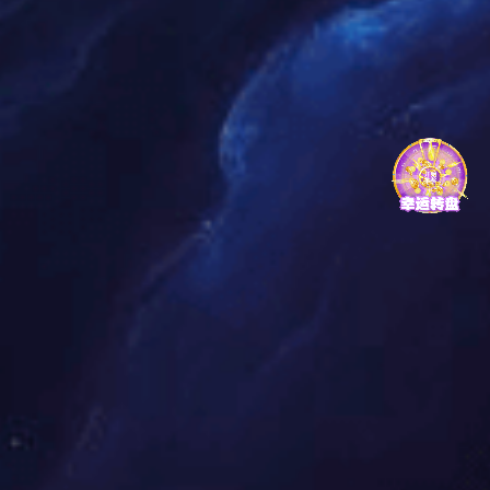
中国神华：中国神华 ESG 智慧管理平台：以数智引擎重塑能
源央企治理新生态
中国神华
龙源电力：为彩虹之国添绿能——龙源电力南非德阿项目树立
国际能源合作 ESG 样板
龙源电力
鄂尔多斯煤制油：绿动煤制油：科创赋能东升国际战略，低
碳引领“煤”好未来
鄂尔多斯煤制油
大渡河公司：构建“四位一体”鱼类保护体系守护生物多样性
大渡河公司