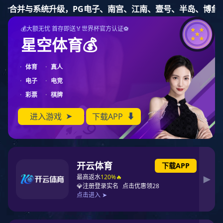
东升国际
东升国际
资讯动态
集团介绍
集团业务
科技创新
社会责
信息公开
组织架
工商综
安全环
主要财
公示公
人事信
环保督
监督举
构
合信息
保情况
务情况
告
息
察
报
组织架构