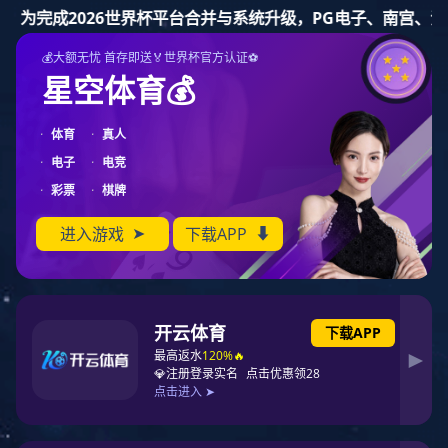
东升国际
东升国际
东升国际
关于东升国际
新闻资讯