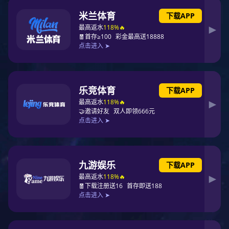
东升国际
>
关于东升国际
>集团领导
集团领导
关于东升国际
集团概况
集团领导
董事会
组织机构