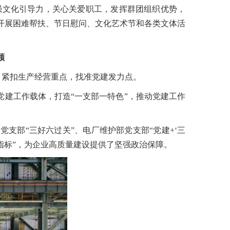
强文化引导力，关心关爱职工，发挥群团组织优势，
开展困难帮扶、节日慰问、文化艺术节和各类文体活
领
是：紧扣生产经营重点，找准党建发力点。
党建工作载体，打造“一支部一特色”，推动党建工作
支部“三好六过关”、电厂维护部党支部“党建+‘三
硬指标”，为企业高质量建设提供了坚强政治保障。