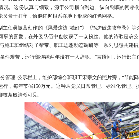
情况。这份认真与细致，源于公司横向到边、纵向到底的网格
党员骨干盯守，恰似红柳根系在地下形成的红色网格。
副主任吴振营创作的《风景这边“独好”》《锅炉破焦攻坚录》等
同事的喜爱，在外委队伍中也收获了一众粉丝。他的诗歌是该公
党员与施工班组结对子帮带、职工思想动态调研等一系列思想共建
，条件艰苦，运行部连续两年没有一人辞职。”言语间，运行部主
积分管理”公示栏上，维护部综合班职工宋宗文的照片旁，“节能
运行，每年节省150万元。这种从党员日常管理、标准化管理、
柳枝条般清晰可见。