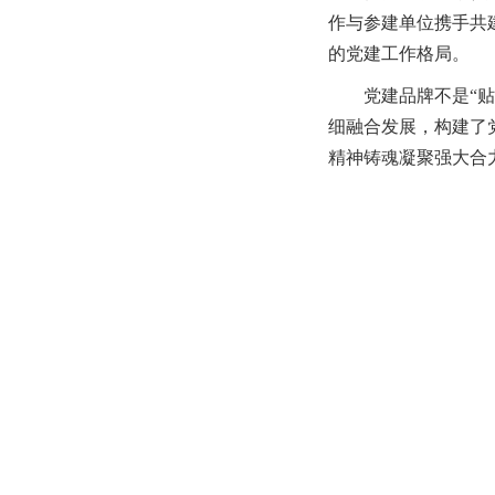
作与参建单位携手共
的党建工作格局。
党建品牌不是“
细融合发展，构建了
精神铸魂凝聚强大合