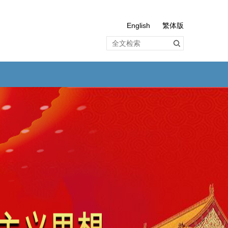
English
繁体版