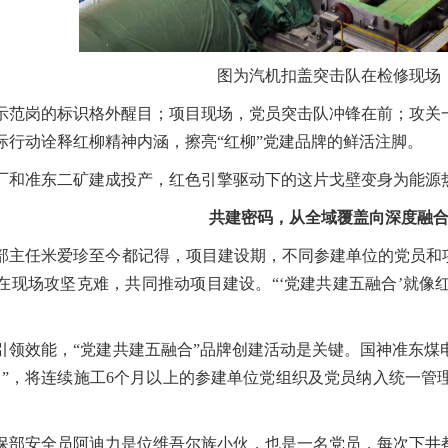
图为汽机扣盖突击队在检修现场
示范岗的标识格外醒目；项目现场，党员突击队冲锋在前；攻关
际行动诠释红柳精神内涵，擦亮“红柳”党建品牌的鲜活注脚。
厂和准东二矿建成投产，红色引擎驱动下的这片戈壁变身为能源
共建密码，从全域覆盖向深度融
部主任米爱珍至今都记得，项目建设期，不同参建单位的党员和项
在现场攻坚克难，共同推动项目建设。“‘党建共建五融合’就像
引领效能，“党建共建五融合”品牌创建活动是关键。国神准东煤
会”，将连续施工6个月以上的参建单位党组织及党员纳入统一管
保部安全员阿迪力是位维吾尔族小伙，也是一名
党员，
每次下井