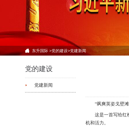
东升国际
>
党的建设
>
党建新闻
党的建设
党建新闻
“飒爽英姿戈壁
这是一首写给红
机和活力。