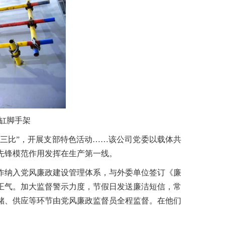
缸脚手架
“三比”，开展支部特色活动……该公司党委以载体共
先锋模范作用发挥在生产第一线。
作纳入党风廉政建设管理体系，与外委单位签订《廉
正气。加大监督警示力度，节假日发送廉洁短信，常
储、供应等环节由党风廉政监督员全程监督。在他们