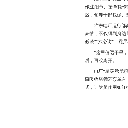
作业细节、按章操作
区，领导干部包保、
准东电厂运行部
豪情，不仅得到身边
必谈”“六必访”、
“这里偏远干旱
后，再没离开。
电厂“星级党员
硫吸收塔循环泵单台
式，让党员作用如红