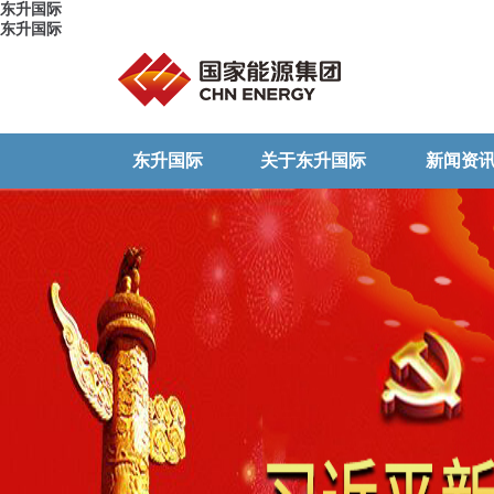
东升国际
东升国际
东升国际
关于东升国际
新闻资