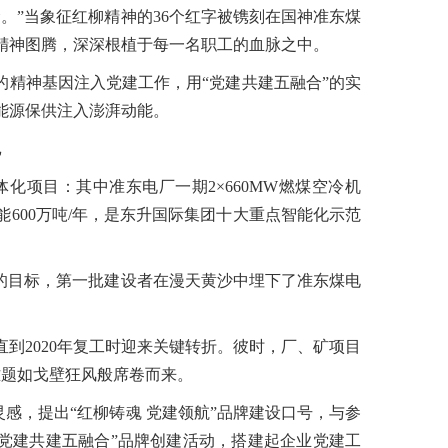
。”当象征红柳精神的36个红字被镌刻在国神准东煤
精神图腾，深深根植于每一名职工的血脉之中。
的精神基因注入党建工作，用“党建共建五融合”的实
为能源保供注入澎湃动能。
魂
化项目：其中准东电厂一期2×660MW燃煤空冷机
产能600万吨/年，是东升国际集团十大重点智能化示范
”的目标，第一批建设者在漫天黄沙中埋下了准东煤电
到2020年复工时迎来关键转折。彼时，厂、矿项目
难题如戈壁狂风般席卷而来。
灵感，提出“红柳铸魂 党建领航”品牌建设口号，与参
党建共建五融合”品牌创建活动，搭建起企业党建工