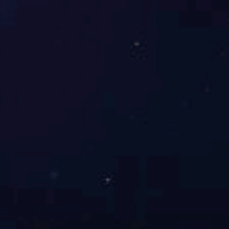
随着抽蓄项目开工
已不能满足电站发展需
考的问题。
水活则企兴，人强则
开招聘方式补充工程建
理、专业技术、技能操
堂”等各类人才管理方式
为落实集团“133
斜井竖井施工、变速机
工程中走在前列。通过对
期，进一步优化了融资方
余万字，为项目的前期
有重要意义。
初心如磐，山河为