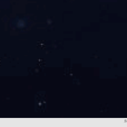
责任感，全面做好项目开
写集团抽蓄电站的崭新
东升国际
政府网站
东升国际集团网站群
中
关于东升国际
新闻资讯
信息公开
集团概况
集团要闻
组织机构
集团领导
综合新闻
责任报告
董事会
党的建设
工商综合信息
组织机构
科技创新
人事信息
东升国际
社会责任
主要财务情况
业务体系
一线风采
公示公告
国资动态
安全环保情况
媒体聚焦
联系东升国际
热点专题
东