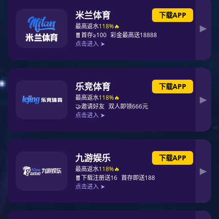
东升国际
>
党的建设
>
党建新闻
党的建设
党建新闻
八百里大别山钟灵
平湖”的画卷将在这群山
自项目开展以来，安