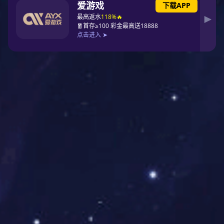
在以“快、稳、准
目建设经验，汲取先进
战，并联推进项目前期
2022年4月24
利通过审批，也是安徽
心人，在电站全体员工的
务，提前两个月完成年
质量发展具有重大影响