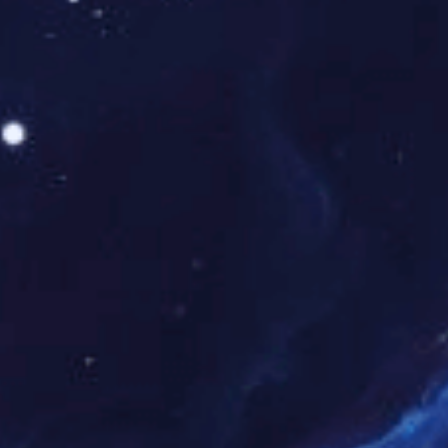
“天下之事不难于
力。
自2022年9月注
制《组织机构管理规定
搭建及人员定岗定编工
工作，在各部门相互配合
信息化管理水平大大提