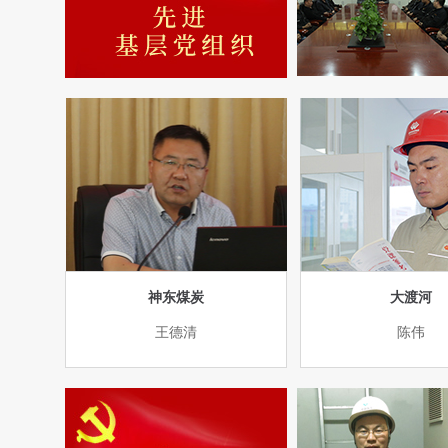
神东煤炭
大渡河
王德清
陈伟